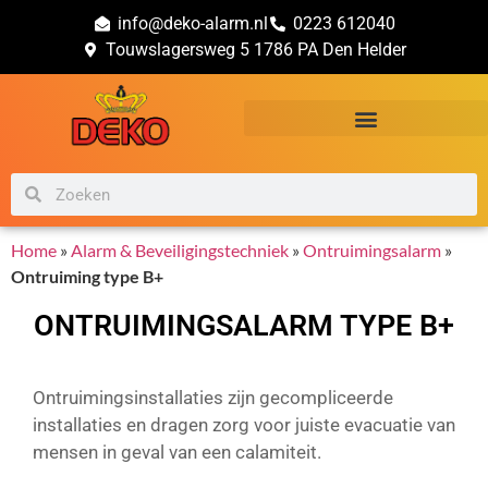
info@deko-alarm.nl
0223 612040
Touwslagersweg 5 1786 PA Den Helder
Alarm & Beveiligingstechniek
Brand & Veiligheidsadvies
Home
»
Alarm & Beveiligingstechniek
»
Ontruimingsalarm
»
Ontruiming type B+
ONTRUIMINGSALARM TYPE B+
Ontruimingsinstallaties zijn gecompliceerde
installaties en dragen zorg voor juiste evacuatie van
mensen in geval van een calamiteit.