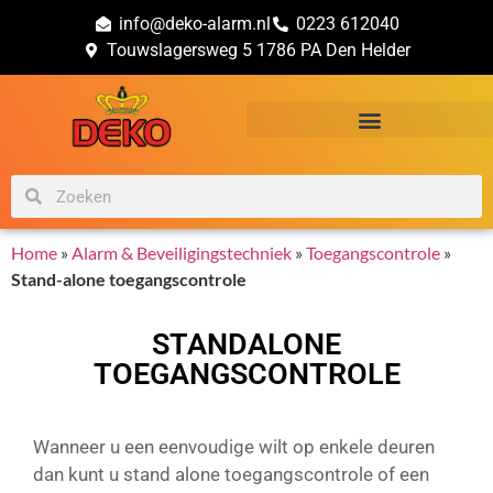
info@deko-alarm.nl
0223 612040
Touwslagersweg 5 1786 PA Den Helder
Alarm & Beveiligingstechniek
Brand & Veiligheidsadvies
Home
»
Alarm & Beveiligingstechniek
»
Toegangscontrole
»
Stand-alone toegangscontrole
STANDALONE
TOEGANGSCONTROLE
Wanneer u een eenvoudige wilt op enkele deuren
dan kunt u stand alone toegangscontrole of een