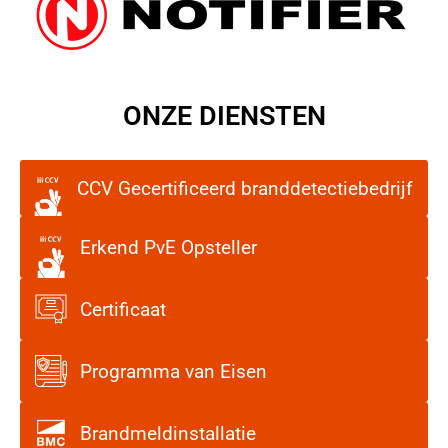
ONZE DIENSTEN
CCV Gecertificeerd branddetectiebedrijf
Erkend PvE Opsteller
Certificaat
Programma van Eisen
Brandmeldinstallatie