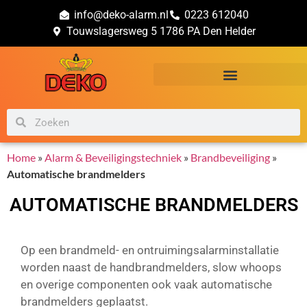
info@deko-alarm.nl
0223 612040
Touwslagersweg 5 1786 PA Den Helder
Alarm & Beveiligingstechniek
Brand & Veiligheidsadvies
Home
»
Alarm & Beveiligingstechniek
»
Brandbeveiliging
»
Automatische brandmelders
AUTOMATISCHE BRANDMELDERS
Op een brandmeld- en ontruimingsalarminstallatie
worden naast de handbrandmelders, slow whoops
en overige componenten ook vaak automatische
brandmelders geplaatst.