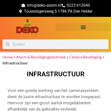
info@deko-alarm.nl
0223 612040
Touwslagersweg 5 1786 PA Den Helder
Alarm & Beveiligingstechniek
Brand & Veiligheidsadvies
Home
»
Alarm & Beveiligingstechniek
»
Camera Beveiliging
»
Infrastructuur
INFRASTRUCTUUR
Voor een goede werking van het camerasysteem
dient de juiste infrastructuur te worden toegepast.
Hiervoor zijn een groot aantal mogelijkheden
afhankelijk van de gebruikte techniek.