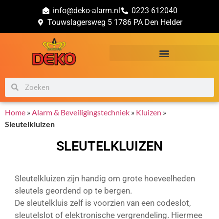
info@deko-alarm.nl
0223 612040
Touwslagersweg 5 1786 PA Den Helder
Alarm & Beveiligingstechniek
Brand & Veiligheidsadvies
Home
»
Alarm & Beveiligingstechniek
»
Kluizen
»
Sleutelkluizen
SLEUTELKLUIZEN
Sleutelkluizen zijn handig om grote hoeveelheden
sleutels geordend op te bergen.
De sleutelkluis zelf is voorzien van een codeslot,
sleutelslot of elektronische vergrendeling. Hiermee