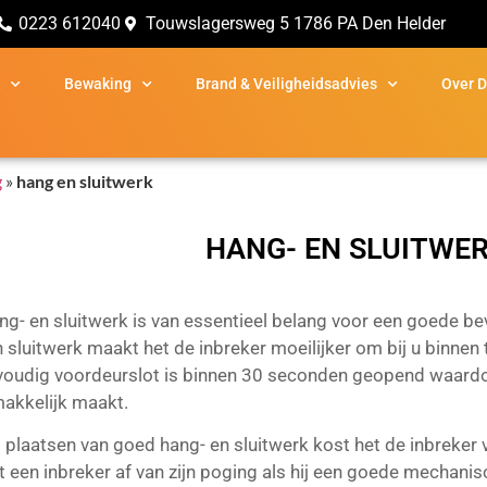
0223 612040
Touwslagersweg 5 1786 PA Den Helder
Bewaking
Brand & Veiligheidsadvies
Over 
g
»
hang en sluitwerk
HANG- EN SLUITWE
g- en sluitwerk is van essentieel belang voor een goede bev
 sluitwerk maakt het de inbreker moeilijker om bij u binnen
oudig voordeurslot is binnen 30 seconden geopend waardoo
akkelijk maakt.
 plaatsen van goed hang- en sluitwerk kost het de inbreker ve
t een inbreker af van zijn poging als hij een goede mechanisc