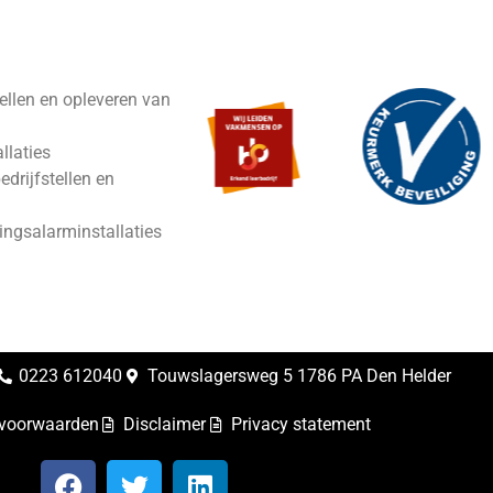
ellen en opleveren van
llaties
drijfstellen en
ngsalarminstallaties
0223 612040
Touwslagersweg 5 1786 PA Den Helder
svoorwaarden
Disclaimer
Privacy statement