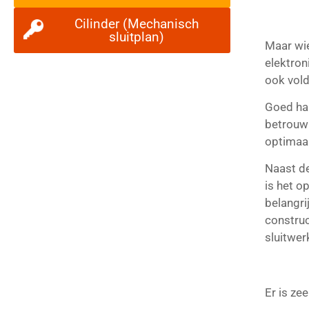
Cilinder (Mechanisch
sluitplan)
Maar wi
elektron
ook vold
Goed han
betrouwb
optimaal
Naast de
is het o
belangri
construc
sluitwer
Er is zee