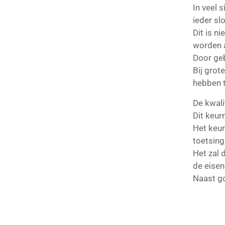
In veel 
ieder slo
Dit is n
worden 
Door geb
Bij grot
hebben t
De kwali
Dit keur
Het keu
toetsing
Het zal 
de eisen
Naast go