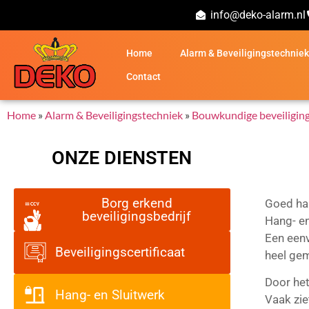
info@deko-alarm.nl
Home
Alarm & Beveiligingstechniek
Contact
Home
»
Alarm & Beveiligingstechniek
»
Bouwkundige beveiligin
ONZE DIENSTEN
Borg erkend
Goed han
beveiligingsbedrijf
Hang- en
Een eenv
Beveiligingscertificaat
heel gem
Door het
Hang- en Sluitwerk
Vaak zie