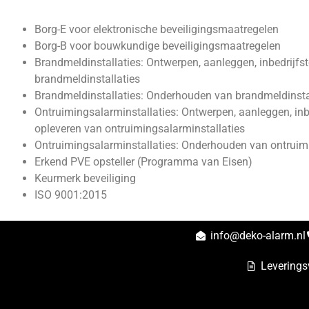
Borg-E voor elektronische beveiligingsmaatregelen
Borg-B voor bouwkundige beveiligingsmaatregelen
Brandmeldinstallaties: Ontwerpen, aanleggen, inbedrijfst
brandmeldinstallaties
Brandmeldinstallaties: Onderhouden van brandmeldinsta
Ontruimingsalarminstallaties: Ontwerpen, aanleggen, inbe
opleveren van ontruimingsalarminstallaties
Ontruimingsalarminstallaties: Onderhouden van ontruimi
Erkend PVE opsteller (Programma van Eisen)
Keurmerk beveiliging
ISO 9001:2015
info@deko-alarm.nl
Levering