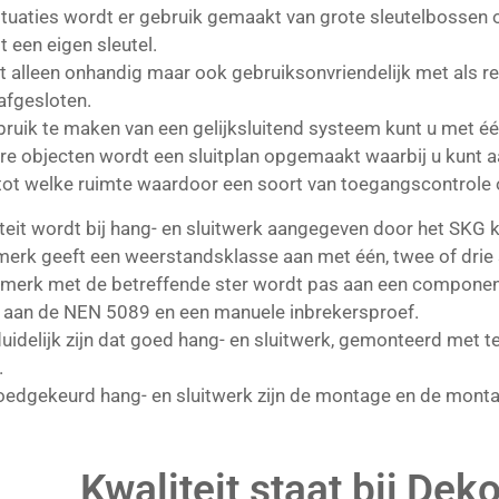
situaties wordt er gebruik gemaakt van grote sleutelbossen 
t een eigen sleutel.
iet alleen onhandig maar ook gebruiksonvriendelijk met als re
afgesloten.
ruik te maken van een gelijksluitend systeem kunt u met één
ere objecten wordt een sluitplan opgemaakt waarbij u kun
ot welke ruimte waardoor een soort van toegangscontrole on
teit wordt bij hang- en sluitwerk aangegeven door het SKG 
merk geeft een weerstandsklasse aan met één, twee of drie 
rmerk met de betreffende ster wordt pas aan een componen
 aan de NEN 5089 en een manuele inbrekersproef.
duidelijk zijn dat goed hang- en sluitwerk, gemonteerd met t
.
edgekeurd hang- en sluitwerk zijn de montage en de montag
Kwaliteit staat bij Dek