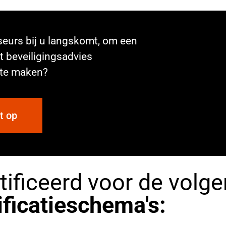
seurs bij u langskomt, om een
t beveiligingsadvies
u te maken?
t op
tificeerd voor de volg
ificatieschema's: