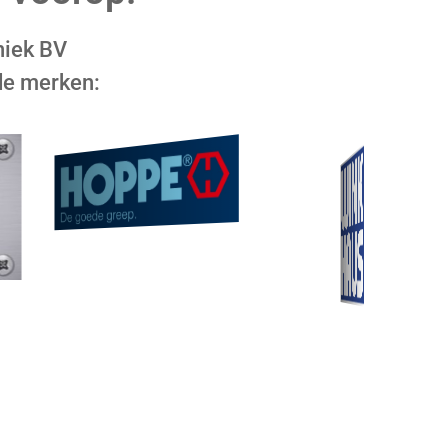
niek BV
de merken: